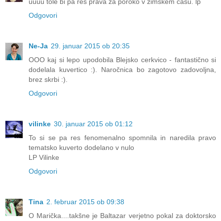
uuuu tole bi pa res prava za poroko v zimskem času. lp
Odgovori
Ne-Ja
29. januar 2015 ob 20:35
OOO kaj si lepo upodobila Blejsko cerkvico - fantastično si
dodelala kuvertico :). Naročnica bo zagotovo zadovoljna,
brez skrbi :).
Odgovori
vilinke
30. januar 2015 ob 01:12
To si se pa res fenomenalno spomnila in naredila pravo
tematsko kuverto dodelano v nulo
LP Vilinke
Odgovori
Tina
2. februar 2015 ob 09:38
O Marička....takšne je Baltazar verjetno pokal za doktorsko