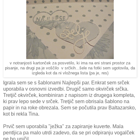
v notranjosti kartonček za posvetilo, ki ima na eni strani prostor za
pisanje, na drugi pa je voščilo v srčkih...šele na fotki sem ugotovila, da
izgleda kot da ni vložnega lista (pa je, res)
Igrala sem se s šablonami Najlepši par. Enkrat sem srček
uporabila v osnovni izvedbi. Drugič samo okvirček srčka.
Tretjič okvirček, kombiniran z napisom iz drugega kompleta,
ki prav lepo sede v srček. Tretjič sem obrisala šablono na
papir in na roke obrezala. Sem se počutila prav Baltazarsko,
kot bi rekla Tina.
Prvič sem uporabila "ježka" za zapiranje kuverte. Mala
pentljica pa malo utrdi zadevo, da se pri odpiranju vogalček
ne bo uničil.