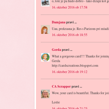
o, tole je pa hudo dobro - tako dizajn kot
16. oktober 2016 ob 17:58
Damjana
pravi ...
Uau, prekrasna je. Res s Parizom pri mladi
16. oktober 2016 ob 18:55
Gerda
pravi ...
What a gorgeous card!!! Thanks for joinin
Gerda
http://cardscreations.blogspot.com
16. oktober 2016 ob 19:12
CA Scrapper
pravi ...
Wow, your card is beautiful. Thanks for joi
Leslie
16. oktober 2016 ob 21:23