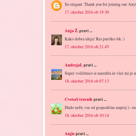
So elegant. Thank you for joining our An
17. oktober 2016 ob 19:30
Anja Ž.
pravi ...
Kako dobra ideja! Res pariško šik :)
17. oktober 2016 ob 21:45
AndrejaL
pravi ...
Super voščilnico si naredila in všeč mi je n
18. oktober 2016 ob 07:13
Cvetoči travnik
pravi ...
Hudo nobl, vse od gospodične naprej:)- e
18. oktober 2016 ob 10:14
Anjie
pravi ...