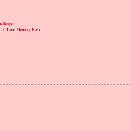
hallenge
r
I
/
II
and
Memory Box
)
n