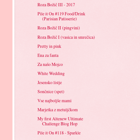
Roza Božič III - 2017
Pile it On #119 Food/Drink
(Parisian Patisserie)
Roza Božič II (pingvini)
Roza Božič I (vasica in smrečica)
Pretty in pink
Ena za fanta
Za našo Mojco
White Wedding
Jesensko listje
Sončnice (spet)
Vse najboljše mami
Marjetka z metuljčkom
My first Altenew Ultimate
Challenge Blog Hop
Pile it On #118 - Sparkle