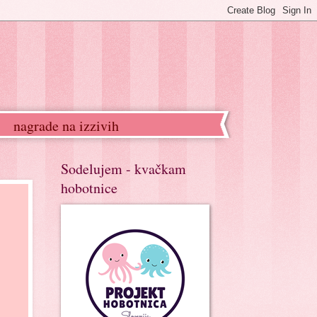
nagrade na izzivih
Sodelujem - kvačkam
hobotnice