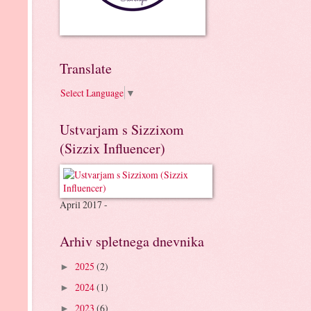
Translate
Select Language
▼
Ustvarjam s Sizzixom
(Sizzix Influencer)
April 2017 -
Arhiv spletnega dnevnika
2025
(2)
►
2024
(1)
►
2023
(6)
►