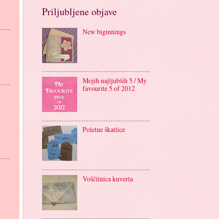
Priljubljene objave
New biginnings
Mojih najljubših 5 / My
favourite 5 of 2012
Poletne škatlice
Voščilnica kuverta