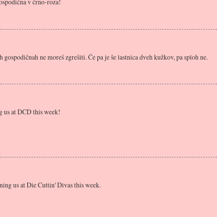
 gospodična v črno-roza!
h gospodičnah ne moreš zgrešiti. Če pa je še lastnica dveh kužkov, pa sploh ne.
g us at DCD this week!
ning us at Die Cuttin' Divas this week.