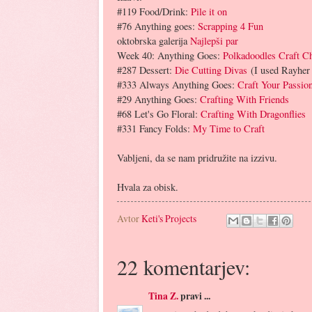
#119 Food/Drink:
Pile it on
#76 Anything goes:
Scrapping 4 Fun
oktobrska galerija
Najlepši par
Week 40: Anything Goes:
Polkadoodles Craft C
#287 Dessert:
Die Cutting Divas
(I used Rayhe
#333 Always Anything Goes:
Craft Your Passio
#29 Anything Goes:
Crafting With Friends
#68 Let's Go Floral:
Crafting With Dragonflies
#331 Fancy Folds:
My Time to Craft
Vabljeni, da se nam pridružite na izzivu.
Hvala za obisk.
Avtor
Keti's Projects
22 komentarjev:
Tina Z.
pravi ...