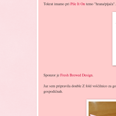
Tokrat imamo pri
Pile It On
temo "hrana/pijača".
Sponzor je
Fresh Brewed Design
.
Jaz sem pripravila double Z fold voščilnico za g
gospodičnah.